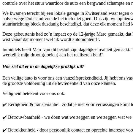
controle over het stuur waardoor de auto een bergwand schampte en r
We kwamen terecht bij een lokale garage in Zwitserland waar tegen on
halverwege Duitsland voelde het toch niet goed. Dus zijn we opnieuw 
stuurinrichting bleek dusdanig beschadigd, dat deze elk moment had 
Deze gebeurtenis had zo’n impact op de 12-jarige Marc gemaakt, dat h
wist vanaf dat moment wel ‘ik wordt automonteur!’.
Inmiddels heeft Marc van dit besluit zijn dagelijkse realiteit gemaak
werkelijk mijn droom(doelen) aan het realiseren ben!”.
Hoe ziet dit er in de dagelijkse praktijk uit?
Een veilige auto is voor ons een vanzelfsprekendheid. Jij hebt ons va
de grootste voldoening uit de tevredenheid van onze klanten.
Veiligheid betekent voor ons ook:
✔️ Eerlijkheid & transparantie - zodat je niet voor verrassingen komt t
✔️ Betrouwbaarheid - we doen wat we zeggen en we zeggen wat we 
✔️ Betrokkenheid - door persoonlijk contact en oprechte interesse voo