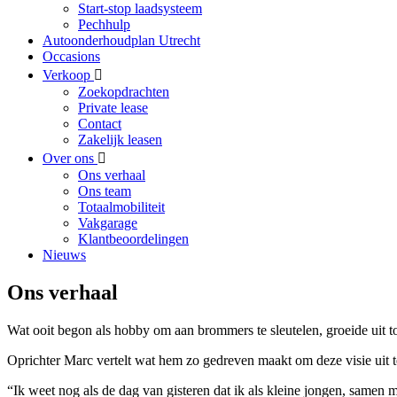
Start-stop laadsysteem
Pechhulp
Autoonderhoudplan Utrecht
Occasions
Verkoop
Zoekopdrachten
Private lease
Contact
Zakelijk leasen
Over ons
Ons verhaal
Ons team
Totaalmobiliteit
Vakgarage
Klantbeoordelingen
Nieuws
Ons verhaal
Wat ooit begon als hobby om aan brommers te sleutelen, groeide uit tot
Oprichter Marc vertelt wat hem zo gedreven maakt om deze visie uit t
“Ik weet nog als de dag van gisteren dat ik als kleine jongen, samen