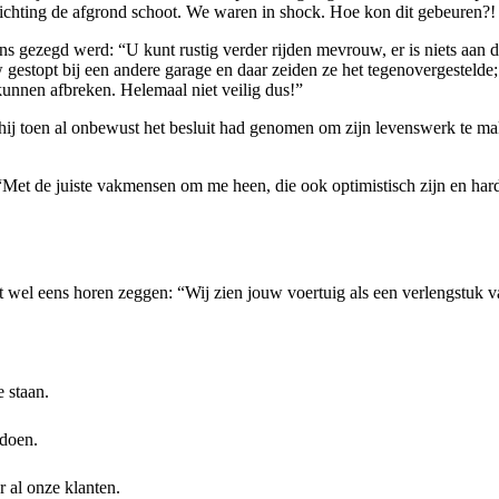
ichting de afgrond schoot. We waren in shock. Hoe kon dit gebeuren?!
s gezegd werd: “U kunt rustig verder rijden mevrouw, er is niets aan d
gestopt bij een andere garage en daar zeiden ze het tegenovergestelde;
kunnen afbreken. Helemaal niet veilig dus!”
ij toen al onbewust het besluit had genomen om zijn levenswerk te make
t. “Met de juiste vakmensen om me heen, die ook optimistisch zijn en har
st wel eens horen zeggen: “Wij zien jouw voertuig als een verlengstuk 
e staan.
doen.
r al onze klanten.