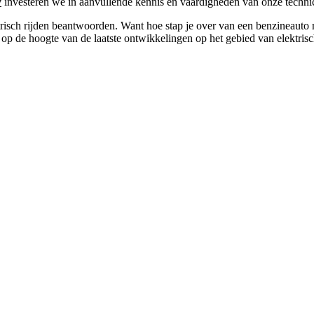
y
investeren we in aanvullende kennis en vaardigheden van onze technici
trisch rijden beantwoorden. Want hoe stap je over van een benzineauto na
op de hoogte van de laatste ontwikkelingen op het gebied van elektrisch