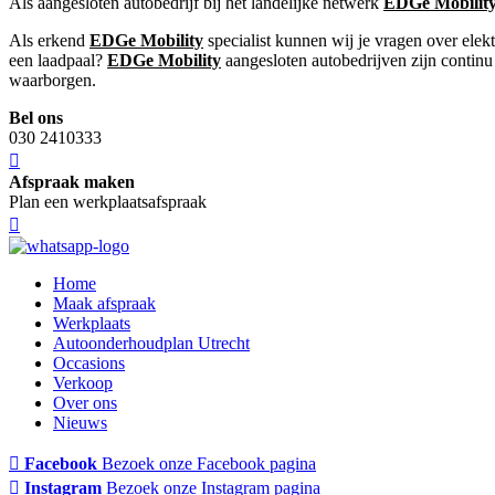
Als aangesloten autobedrijf bij het landelijke netwerk
EDGe Mobilit
Als erkend
EDGe Mobility
specialist kunnen wij je vragen over elek
een laadpaal?
EDGe Mobility
aangesloten autobedrijven zijn continu 
waarborgen.
Bel ons
030 2410333
Afspraak maken
Plan een werkplaatsafspraak
Home
Maak afspraak
Werkplaats
Autoonderhoudplan Utrecht
Occasions
Verkoop
Over ons
Nieuws
Facebook
Bezoek onze Facebook pagina
Instagram
Bezoek onze Instagram pagina