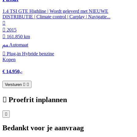
1.4 TSI GTE Highline | Wordt geleverd met NIEUWE
DISTRIBUTIE | Climate control | Carplay | Navigatie...
2015
161.850 km
Automaat
Plug-in Hybride benzine
Kopen
€ 14.950,-
Versturen
Proefrit inplannen
Bedankt voor je aanvraag