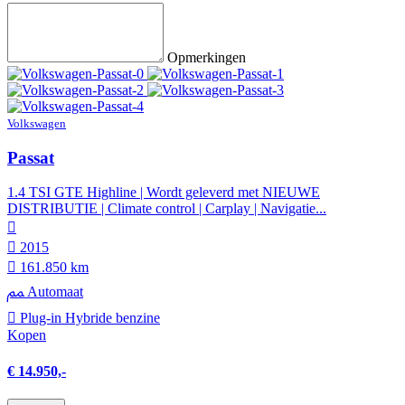
Opmerkingen
Volkswagen
Passat
1.4 TSI GTE Highline | Wordt geleverd met NIEUWE
DISTRIBUTIE | Climate control | Carplay | Navigatie...
2015
161.850 km
Automaat
Plug-in Hybride benzine
Kopen
€ 14.950,-