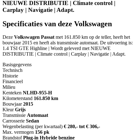
NIEUWE DISTRIBUTIE | Climate control |
Carplay | Navigatie | Adapt.
Specificaties van deze Volkswagen
Deze
Volkswagen Passat
met 161.850 km op de teller, heeft het
bouwjaar 2015 en heeft als transmissie automaat. De uitvoering is:
1.4 TSI GTE Highline | Wordt geleverd met NIEUWE
DISTRIBUTIE | Climate control | Carplay | Navigatie | Adapt.
Basisgegevens
Technisch
Historie
Financieel
Milieu
Kenteken
NL
HD-955-H
Kilometerstand
161.850 km
Bouwjaar
2015
Kleur
Grijs
Transmissie
Automaat
Carrosserie
Sedan
Wegenbelasting (per kwartaal)
€ 280,- tot € 306,-
Max. vermogen
156 pk
Brandstof
Plug-in Hybride benzine