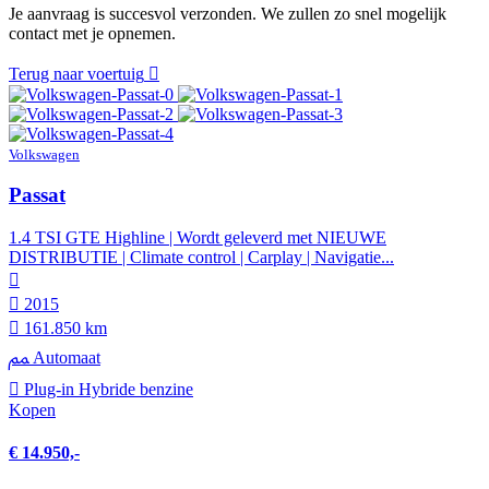
Je aanvraag is succesvol verzonden. We zullen zo snel mogelijk
contact met je opnemen.
Terug naar voertuig
Volkswagen
Passat
1.4 TSI GTE Highline | Wordt geleverd met NIEUWE
DISTRIBUTIE | Climate control | Carplay | Navigatie...
2015
161.850 km
Automaat
Plug-in Hybride benzine
Kopen
€ 14.950,-