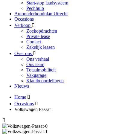
Start-stop laadsysteem
Pechhulp
Autoonderhoudplan Utrecht
Occasions
Verkoop
Zoekopdrachten
Private lease
Contact
Zakelijk leasen
Over ons
Ons verhaal
Ons team
Totaalmobiliteit
Vakgarage
Klantbeoordelingen
Nieuws
Home
Occasions
Volkswagen Passat